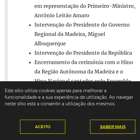
em representação do Primeiro-Ministro,
António Leitão Amaro
Intervenção do Presidente do Governo
Regional da Madeira, Miguel
Albuquerque
Intervenção do Presidente da República
Encerramento da cerimónia com o Hino
da Região Autónoma da Madeira e o
Hino Nacional cantados pelo Ensemble
Vocal Regina Pacis
Este sítio utiliza cookies apenas para melhorar a
funcionalidade e a sua experiência de utilização. Ao navegar
neste sítio está a consentir a utilização dos mesmos.
15:00
ACEITO
SABER MAIS
Sessão solene de abertura da