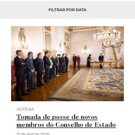
FILTRAR POR DATA
NOTÍCIAS
Categoria Notícias
Tomada de posse de novos
membros do Conselho de Estado
17 de abril de 2026