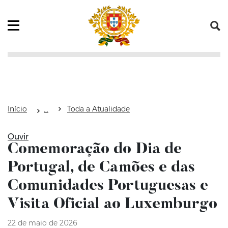
Saltar para o conteúdo (tecla de atalho c)
Mapa do Sítio
Abrir menu principal
Início
Toda a Atualidade
Ouvir
Comemoração do Dia de
Portugal, de Camões e das
Comunidades Portuguesas e
Visita Oficial ao Luxemburgo
22 de maio de 2026