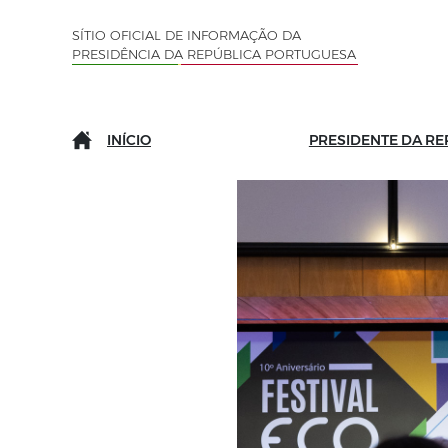
Saltar para o conteúdo (tecla de atalho c)
Mapa do Sítio
SÍTIO OFICIAL DE INFORMAÇÃO DA
PRESIDÊNCIA DA REPÚBLICA PORTUGUESA
INÍCIO
PRESIDENTE DA RE