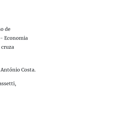
ão de
O - Economia
 cruza
 António Costa.
ssetti,