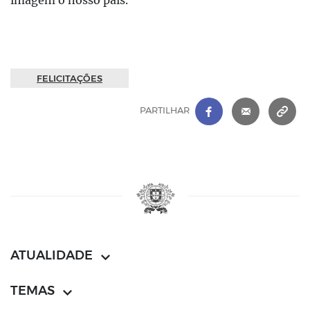
FELICITAÇÕES
FACEBOOK
|
CORREIO 
C
PARTILHAR
ATUALIDADE
TEMAS