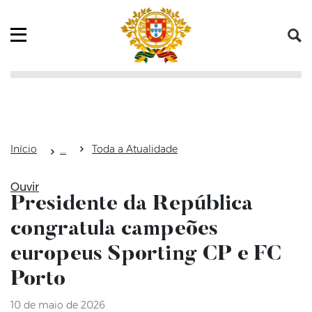
Saltar para o conteúdo (tecla de atalho c)
Mapa do Sítio
Abrir menu principal
Início
Toda a Atualidade
Ouvir
Presidente da República
congratula campeões
europeus Sporting CP e FC
Porto
10 de maio de 2026