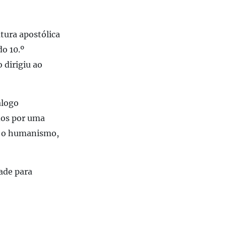
tura apostólica
do 10.º
 dirigiu ao
álogo
ados por uma
mo o humanismo,
ade para