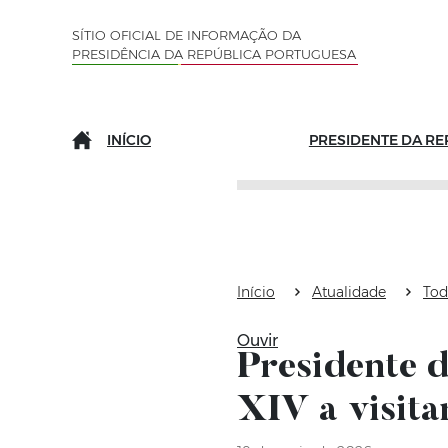
Saltar para o conteúdo (tecla de atalho c)
Mapa do Sítio
SÍTIO OFICIAL DE INFORMAÇÃO DA
PRESIDÊNCIA DA REPÚBLICA PORTUGUESA
INÍCIO
PRESIDENTE DA RE
Início
Atualidade
Tod
Ouvir
Presidente 
XIV a visita