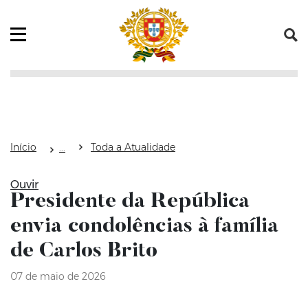
Saltar para o conteúdo (tecla de atalho c)
Mapa do Sítio
Abrir menu principal
Início
Toda a Atualidade
Ouvir
Presidente da República
envia condolências à família
de Carlos Brito
07 de maio de 2026