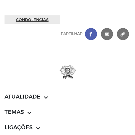
CONDOLÊNCIAS
FACEBOOK
|
CORREIO 
C
PARTILHAR
ATUALIDADE
TEMAS
LIGAÇÕES