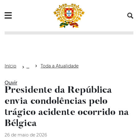
Saltar para o conteúdo (tecla de atalho c)
Mapa do Sítio
Abrir menu principal
Início
Toda a Atualidade
Ouvir
Presidente da República
envia condolências pelo
trágico acidente ocorrido na
Bélgica
26 de maio de 2026