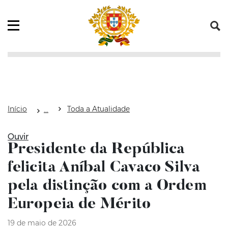
Saltar para o conteúdo (tecla de atalho c)
Mapa do Sítio
Abrir menu principal
Início
Toda a Atualidade
Ouvir
Presidente da República
felicita Aníbal Cavaco Silva
pela distinção com a Ordem
Europeia de Mérito
19 de maio de 2026