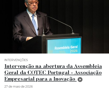
INTERVENÇÕES
Categoria Intervenções
Intervenção na abertura da Assembleia
Geral da COTEC Portugal - Associação
Empresarial para a Inovação
27 de maio de 2026