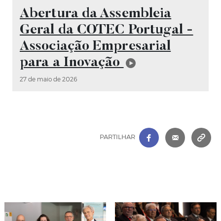
Vídeo
Abertura da Assembleia
Geral da COTEC Portugal -
Associação Empresarial
para a Inovação
27 de maio de 2026
FACEBOOK
|
CORREIO 
C
PARTILHAR