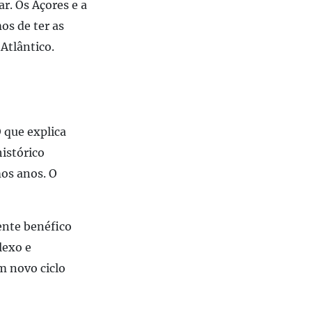
r. Os Açores e a
os de ter as
Atlântico.
 que explica
istórico
mos anos. O
ente benéfico
lexo e
m novo ciclo