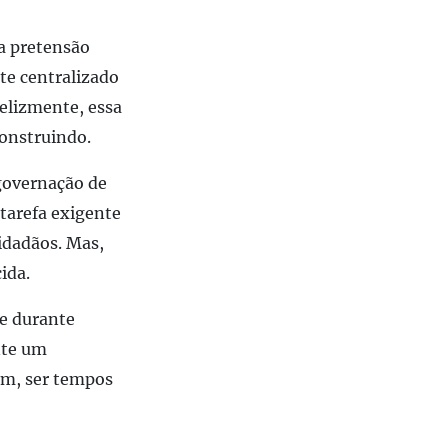
a pretensão
te centralizado
felizmente, essa
construindo.
 governação de
tarefa exigente
cidadãos. Mas,
ida.
ue durante
nte um
em, ser tempos