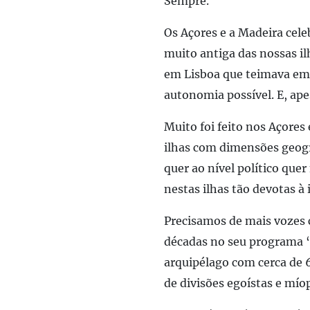
Sempre.
Os Açores e a Madeira cel
muito antiga das nossas i
em Lisboa que teimava em o
autonomia possível. E, ap
Muito foi feito nos Açore
ilhas com dimensões geogr
quer ao nível político que
nestas ilhas tão devotas à
Precisamos de mais vozes c
décadas no seu programa “
arquipélago com cerca de 
de divisões egoístas e míop