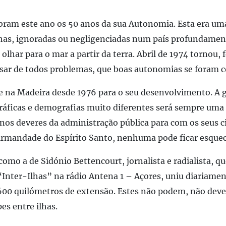
ebram este ano os 50 anos da sua Autonomia. Esta era um
lhas, ignoradas ou negligenciadas num país profundamen
lhar para o mar a partir da terra. Abril de 1974 tornou, 
esar de todos problemas, que boas autonomias se foram 
s e na Madeira desde 1976 para o seu desenvolvimento. A
áficas e demografias muito diferentes será sempre uma 
r nos deveres da administração pública para com os seus 
 irmandade do Espírito Santo, nenhuma pode ficar esquec
omo a de Sidónio Bettencourt, jornalista e radialista, q
Inter-Ilhas” na rádio Antena 1 – Açores, uniu diariame
600 quilómetros de extensão. Estes não podem, não dev
es entre ilhas.