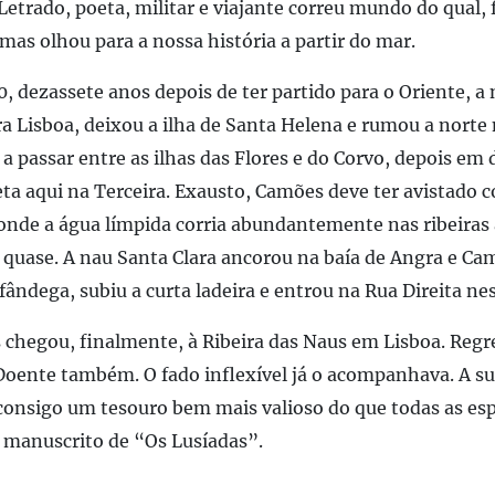
etrado, poeta, militar e viajante correu mundo do qual, 
mas olhou para a nossa história a partir do mar.
0, dezassete anos depois de ter partido para o Oriente, a
 Lisboa, deixou a ilha de Santa Helena e rumou a norte 
a passar entre as ilhas das Flores e do Corvo, depois em 
eta aqui na Terceira. Exausto, Camões deve ter avistado c
, onde a água límpida corria abundantemente nas ribeiras
s quase. A nau Santa Clara ancorou na baía de Angra e Ca
ândega, subiu a curta ladeira e entrou na Rua Direita nes
chegou, finalmente, à Ribeira das Naus em Lisboa. Reg
 Doente também. O fado inflexível já o acompanhava. A su
consigo um tesouro bem mais valioso do que todas as esp
 manuscrito de “Os Lusíadas”.