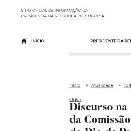
Saltar para o conteúdo (tecla de atalho c)
Mapa do Sítio
SÍTIO OFICIAL DE INFORMAÇÃO DA
PRESIDÊNCIA DA REPÚBLICA PORTUGUESA
INÍCIO
PRESIDENTE DA RE
Início
Atualidade
Tod
Ouvir
Discurso na 
da Comissão