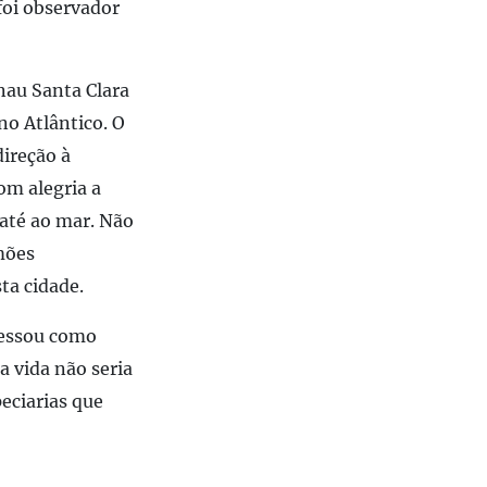
foi observador
 nau Santa Clara
no Atlântico. O
direção à
om alegria a
 até ao mar. Não
mões
ta cidade.
ressou como
a vida não seria
eciarias que