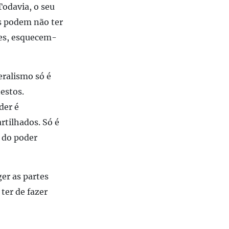
Todavia, o seu
s podem não ter
zes, esquecem-
eralismo só é
estos.
der é
rtilhados. Só é
o do poder
er as partes
ter de fazer