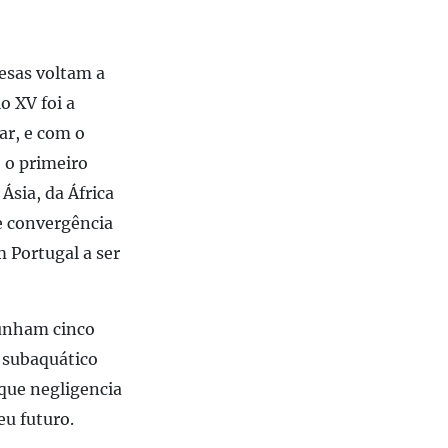
esas voltam a
o XV foi a
ar, e com o
 o primeiro
Ásia, da África
de convergência
m Portugal a ser
munham cinco
o subaquático
 que negligencia
eu futuro.