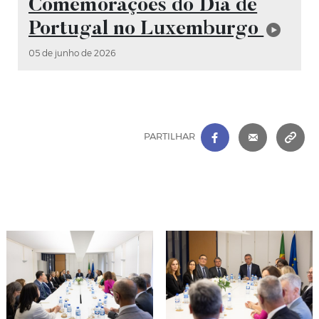
Comemorações do Dia de
Portugal no Luxemburgo
05 de junho de 2026
FACEBOOK
|
CORREIO 
C
PARTILHAR