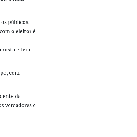
os p
ú
blicos,
com o eleitor é
m rosto e tem
mpo, com
idente da
os vereadores e