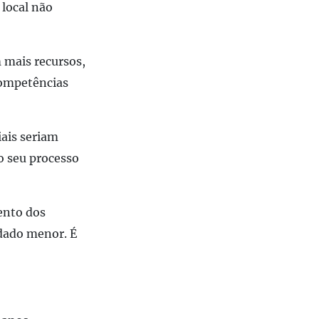
 local não
 mais recursos,
ompetências
iais seriam
o seu processo
ento dos
 dado menor
.
É