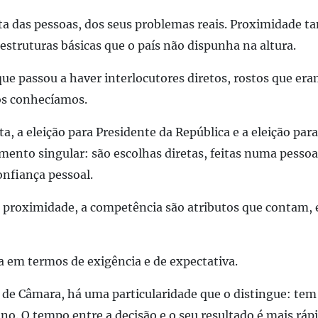
ta das pessoas, dos seus
problemas reais
.
Proximidade
ta
aestruturas básicas que o país não dispunha na altura.
que passou a haver interlocutores diretos
,
rostos que era
os conhecíamos.
ta, a
eleição para Presidente da República e a eleição par
mento singular: são escolhas diretas, feitas numa pess
onfiança pessoal.
 a proximidade, a competência são atributos que contam, 
ca em termos de exigência e de expectativa.
e de Câmara
,
há uma particularidade que o distingue: tem
ano.
O tempo entre a decisão e o seu resultado é m
ai
s ráp