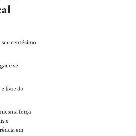
al
o seu centésimo
lgar
e se
e livre do
 mesma força
is e
erência em