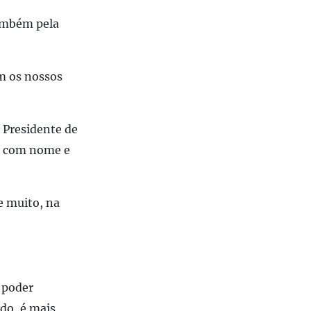
mbém pela
m os nossos
a Presidente de
oa com nome e
e muito, na
 poder
ido, é mais