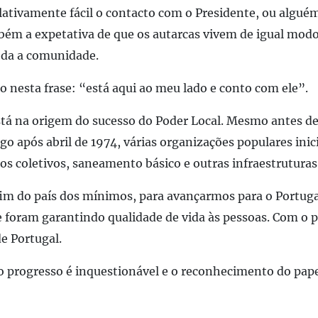
elativamente fácil o contacto com o Presidente, ou algué
mbém a expetativa de que os autarcas vivem de igual mod
oda a comunidade.
o nesta frase: “está aqui ao meu lado e conto com ele”.
stá na origem do sucesso do
Po
der
L
ocal.
Mesmo antes de
go após abril de 1974, várias organizações populares ini
os coletivos
,
saneamento básico
e outras
infraestruturas
 fim do país dos mínimos, para avançarmos para o Portug
e foram garantindo qualidade de vida
às pessoas. Com o p
e Portugal.
o progresso é inquestionável e o reconhecimento do pape