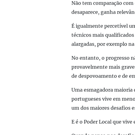
Não tem comparação com o 
desaparece, ganha relevân
É igualmente percetível u
técnicos mais qualificados
alargada
s
, por exemplo na
No entanto, o
progresso n
provavelmente mais graves
de despovoamento e de emp
Uma esmagadora maioria d
portugueses vive em menos
um dos maiores desafios es
E é o
P
oder
L
ocal que vive 