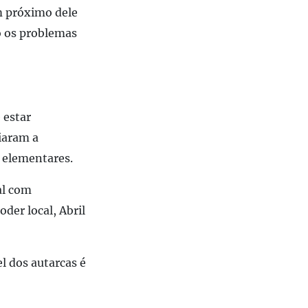
m próximo dele
o os problemas
 estar
ciaram a
 elementares.
al com
oder local,
Abril
l dos autarcas é