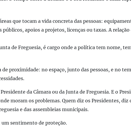
áreas que tocam a vida concreta das pessoas
:
equipament
s públicos,
apoios a
projetos
,
licenças
ou
taxas. A relação 
unta de Freguesia, é cargo onde a política tem nome, te
 de proximidade: no espaço, junto das pessoas, e no te
cessidades.
Presidente da Câmara
ou da Junta de Fr
e
guesia
. E o Pres
nde
moram
os problemas.
Quem diz os Presidentes, diz 
reguesia e das assembleias municipais.
z um sentimento de proteção.