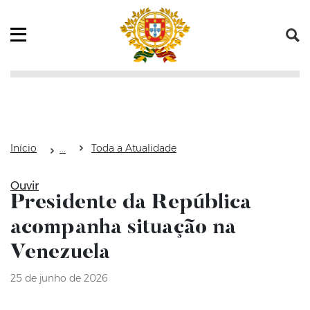
Saltar para o conteúdo (tecla de atalho c)
Mapa do Sítio
Abrir menu principal
Início
Toda a Atualidade
Ouvir
Presidente da República
acompanha situação na
Venezuela
25 de junho de 2026