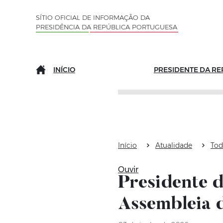
Saltar para o conteúdo (tecla de atalho c)
Mapa do Sítio
SÍTIO OFICIAL DE INFORMAÇÃO DA
PRESIDÊNCIA DA REPÚBLICA PORTUGUESA
INÍCIO
PRESIDENTE DA RE
Início
Atualidade
Tod
Ouvir
Presidente 
Assembleia 