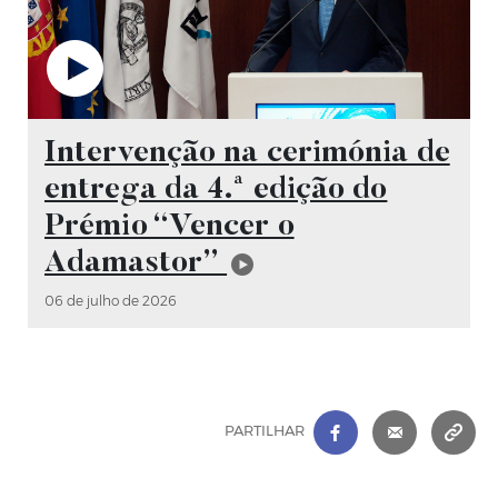
Vídeo
Intervenção na cerimónia de
entrega da 4.ª edição do
Prémio “Vencer o
Adamastor”
06 de julho de 2026
FACEBOOK
|
CORREIO 
C
PARTILHAR