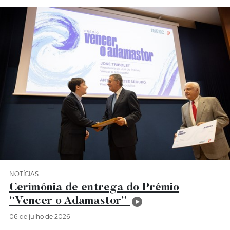
NOTÍCIAS
Categoria Notícias
Cerimónia de entrega do Prémio
“Vencer o Adamastor”
06 de julho de 2026