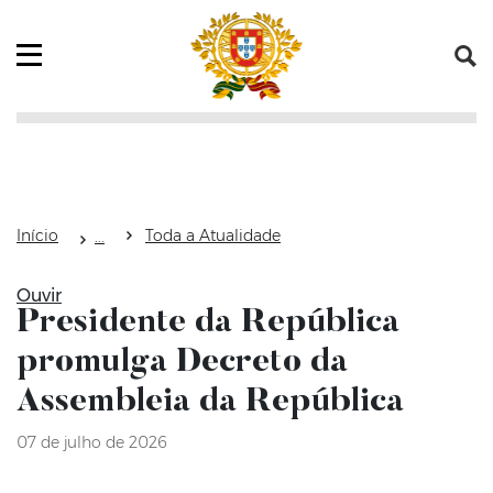
Saltar para o conteúdo (tecla de atalho c)
Mapa do Sítio
Abrir menu principal
Início
Toda a Atualidade
Ouvir
Presidente da República
promulga Decreto da
Assembleia da República
07 de julho de 2026