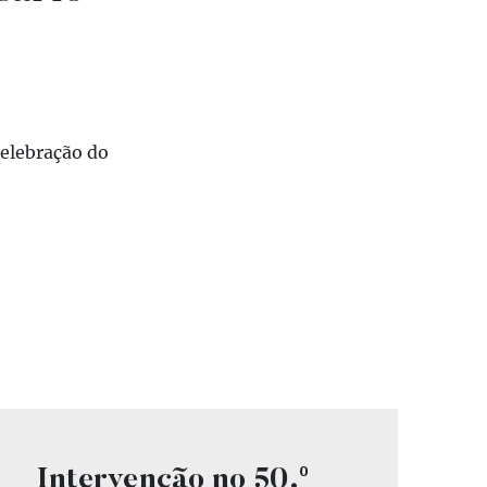
Celebração do
Vídeo
Intervenção no 50.º