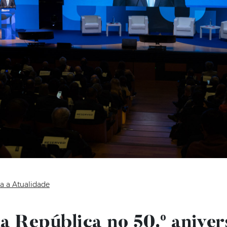
a a Atualidade
a República no 50.º aniver