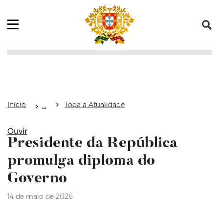
Saltar para o conteúdo (tecla de atalho c)
Mapa do Sítio
Abrir menu principal
Início
Toda a Atualidade
Ouvir
Presidente da República
promulga diploma do
Governo
14 de maio de 2026