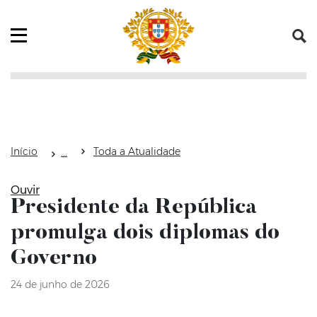
Saltar para o conteúdo (tecla de atalho c)
Mapa do Sítio
Abrir menu principal
Início
Toda a Atualidade
Ouvir
Presidente da República
promulga dois diplomas do
Governo
24 de junho de 2026