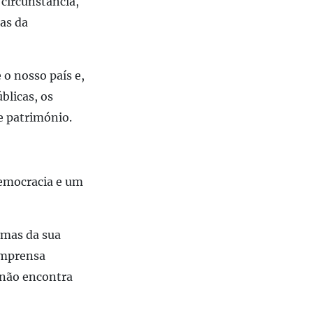
circunstância,
ias da
 o nosso país e,
blicas, os
e património.
democracia e um
emas da sua
imprensa
 não encontra