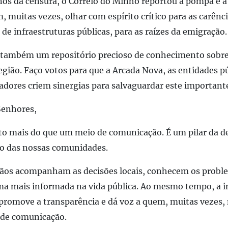
s da censura, o Correio do Minho reportou a pompa e a 
 muitas vezes, olhar com espírito crítico para as carênc
 de infraestruturas públicas, para as raízes da emigração.
je também um repositório precioso de conhecimento sobre
região. Faço votos para que a Arcada Nova, as entidades pú
gadores criem sinergias para salvaguardar este important
Senhores,
to mais do que um meio de comunicação. É um pilar da 
o das nossas comunidades.
adãos acompanham as decisões locais, conhecem os probl
rma mais informada na vida pública. Ao mesmo tempo, a 
, promove a transparência e dá voz a quem, muitas vezes,
 de comunicação.