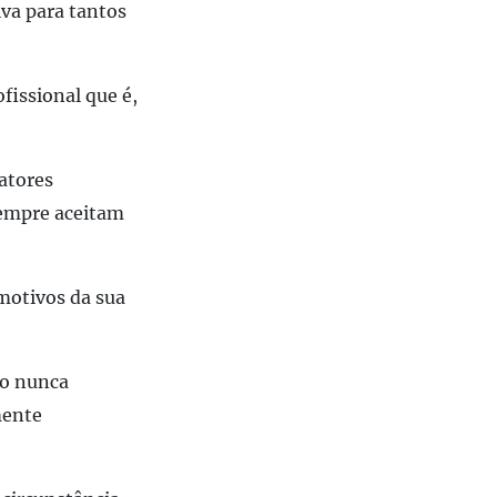
iva para tantos
fissional que é,
atores
sempre aceitam
 motivos da sua
ão nunca
mente