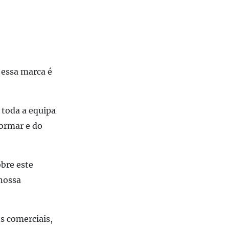
o
r essa marca é
 toda a equipa
formar e do
bre este
nossa
s comerciais,