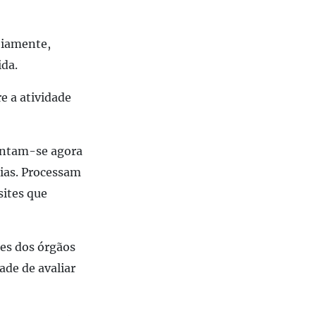
biamente,
ida.
e a atividade
juntam-se agora
cias. Processam
sites que
res dos órgãos
ade de avaliar